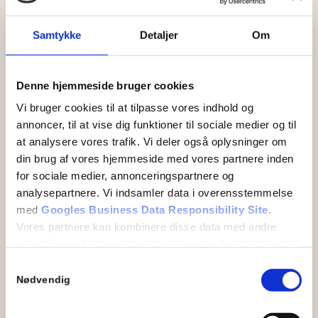
STATS- OG MILJØAFGIFT: 150 KR. INKL
MOMS
Samtykke
Detaljer
Om
Denne afgift dækker omkostninger ved korrekt håndtering
Denne hjemmeside bruger cookies
og bortskaffelse af affald i overensstemmelse med
miljølovgivningen. Beløbet inkluderer også emballage- og
Vi bruger cookies til at tilpasse vores indhold og
energitillæg, der kompenserer for stigende energi- og
annoncer, til at vise dig funktioner til sociale medier og til
ressourceomkostninger, samt krav til lovpligtig
at analysere vores trafik. Vi deler også oplysninger om
kvalitetssikring og nødvendige hjælpematerialer for sikker
din brug af vores hjemmeside med vores partnere inden
og ansvarlig opgaveløsning.
for sociale medier, annonceringspartnere og
analysepartnere. Vi indsamler data i overensstemmelse
med
Googles Business Data Responsibility Site
.
Vores partnere kan kombinere disse data med andre
oplysninger, du har givet dem, eller som de har indsamlet
TILLÆG FOR MONTERING AF
fra din brug af deres tjenester.
Samtykkevalg
KUNDENS EGNE MATERIALER: 375 KR.
Nødvendig
INKL MOMS
Se Cookie & Privatlivspolitik
her