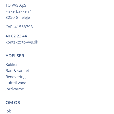
TO VVS ApS
Fiskerbakken 1
3250 Gilleleje
CVR: 41568798
40 62 22 44
kontakt@to-vvs.dk
YDELSER
Køkken
Bad & sanitet
Renovering
Luft til vand
Jordvarme
OM OS
Job