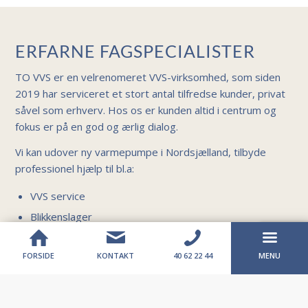
ERFARNE FAGSPECIALISTER
TO VVS er en velrenomeret VVS-virksomhed, som siden
2019 har serviceret et stort antal tilfredse kunder, privat
såvel som erhverv. Hos os er kunden altid i centrum og
fokus er på en god og ærlig dialog.
Vi kan udover ny varmepumpe i Nordsjælland, tilbyde
professionel hjælp til bl.a:
VVS service
Blikkenslager
Det er klart at anbefale at få en professionel og
FORSIDE
KONTAKT
40 62 22 44
MENU
autoriseret fagmand til at stå for installationen af din
varmepumpe, for at undgå eventuelle fejl eller mangler,
som kan ende med ekstra omkostninger. Skulle der dog,