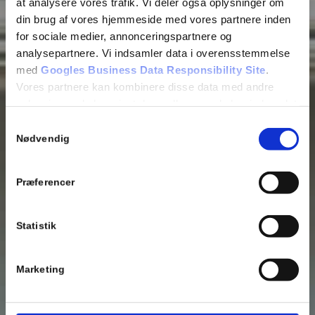
at analysere vores trafik. Vi deler også oplysninger om
din brug af vores hjemmeside med vores partnere inden
for sociale medier, annonceringspartnere og
analysepartnere. Vi indsamler data i overensstemmelse
med
Googles Business Data Responsibility Site
.
Vores partnere kan kombinere disse data med andre
oplysninger, du har givet dem, eller som de har indsamlet
fra din brug af deres tjenester.
Samtykkevalg
Nødvendig
Se Cookie & Privatlivspolitik
her
Præferencer
Statistik
Marketing